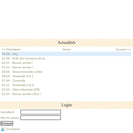
Actualités
<< Précédent
Home
Suivant >>
04-28 - Hey
01-06 - Arrêt des serveurs de je...
01-01 - Bonne année !
01-01 - Bonne année !
09-08 - Story teeworlds online
08-05 - Teewords 0.6.1
07-06 - Correctifs
04-11 - Teeworlds 0.6.0
02-04 - Skins Harricote [FR]
01-01 - Bonne année 2011 !
Login
Identifiant
Mot de passe
Inscription