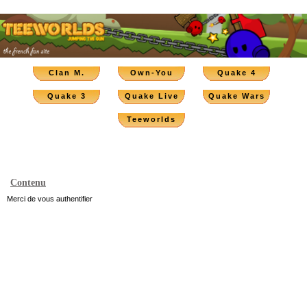
Clan M.
Own-You
Quake 4
Quake 3
Quake Live
Quake Wars
Teeworlds
Contenu
Merci de vous authentifier