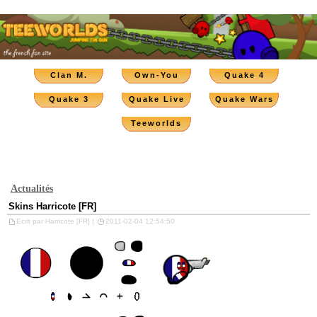
Clan M.
Own-You
Quake 4
Quake 3
Quake Live
Quake Wars
Teeworlds
Actualités
Skins Harricote [FR]
Ecrit par Harricote [FR] |
2011-02-04 12:54:50