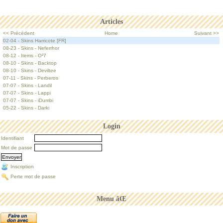
Articles
<< Précédent
Home
Suivant >>
02-04 - Skins Harricote [FR]
08-23 - Skins - Neferrhor
08-12 - Items - O²7
08-10 - Skins - Backtop
08-10 - Skins - Deviltee
07-11 - Skins - Perberos
07-07 - Skins - Landil
07-07 - Skins - Lappi
07-07 - Skins - iDumbi
05-22 - Skins - Darki
Login
Identifiant
Mot de passe
Inscription
Perte mot de passe
Menu âŒ