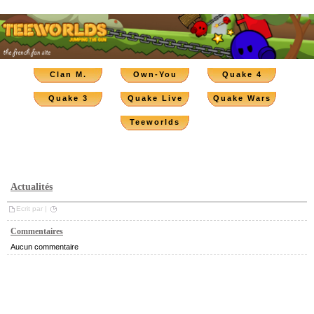
Clan M.
Own-You
Quake 4
Quake 3
Quake Live
Quake Wars
Teeworlds
Actualités
Ecrit par |
Commentaires
Aucun commentaire