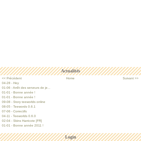
Actualités
<< Précédent
Home
Suivant >>
04-28 - Hey
01-06 - Arrêt des serveurs de je...
01-01 - Bonne année !
01-01 - Bonne année !
09-08 - Story teeworlds online
08-05 - Teewords 0.6.1
07-06 - Correctifs
04-11 - Teeworlds 0.6.0
02-04 - Skins Harricote [FR]
01-01 - Bonne année 2011 !
Login