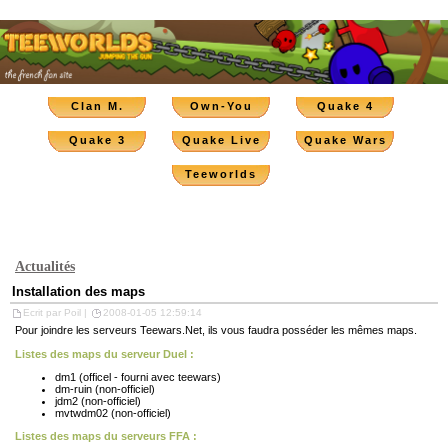
Clan M.
Own-You
Quake 4
Quake 3
Quake Live
Quake Wars
Teeworlds
Actualités
Installation des maps
Ecrit par Poil |
2008-01-05 12:59:14
Pour joindre les serveurs Teewars.Net, ils vous faudra posséder les mêmes maps.
Listes des maps du serveur Duel :
dm1 (officel - fourni avec teewars)
dm-ruin (non-officiel)
jdm2 (non-officiel)
mvtwdm02 (non-officiel)
Listes des maps du serveurs FFA :