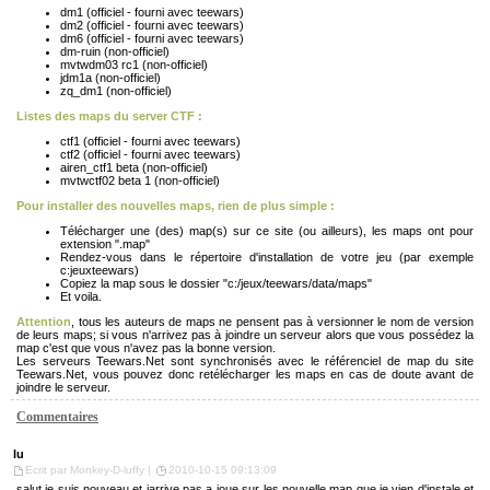
dm1 (officiel - fourni avec teewars)
dm2 (officiel - fourni avec teewars)
dm6 (officiel - fourni avec teewars)
dm-ruin (non-officiel)
mvtwdm03 rc1 (non-officiel)
jdm1a (non-officiel)
zq_dm1 (non-officiel)
Listes des maps du server CTF :
ctf1 (officiel - fourni avec teewars)
ctf2 (officiel - fourni avec teewars)
airen_ctf1 beta (non-officiel)
mvtwctf02 beta 1 (non-officiel)
Pour installer des nouvelles maps, rien de plus simple :
Télécharger une (des) map(s) sur ce site (ou ailleurs), les maps ont pour
extension ".map"
Rendez-vous dans le répertoire d'installation de votre jeu (par exemple
c:jeuxteewars)
Copiez la map sous le dossier "c:/jeux/teewars/data/maps"
Et voila.
Attention
, tous les auteurs de maps ne pensent pas à versionner le nom de version
de leurs maps; si vous n'arrivez pas à joindre un serveur alors que vous possédez la
map c'est que vous n'avez pas la bonne version.
Les serveurs Teewars.Net sont synchronisés avec le référenciel de map du site
Teewars.Net, vous pouvez donc retélécharger les maps en cas de doute avant de
joindre le serveur.
Commentaires
lu
Ecrit par Monkey-D-luffy |
2010-10-15 09:13:09
salut je suis nouveau et jarrive pas a joue sur les nouvelle map que je vien d'instale et