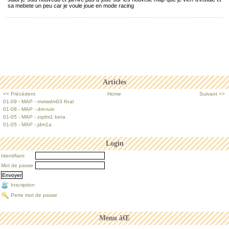
sa mebete un peu car je voule joue en mode racing
Articles
<< Précédent
Home
Suivant >>
01-09 - MAP - mvtwdm03 final
01-08 - MAP - dm-ruin
01-05 - MAP - zqdm1 beta
01-05 - MAP - jdm1a
Login
Identifiant
Mot de passe
Inscription
Perte mot de passe
Menu âŒ