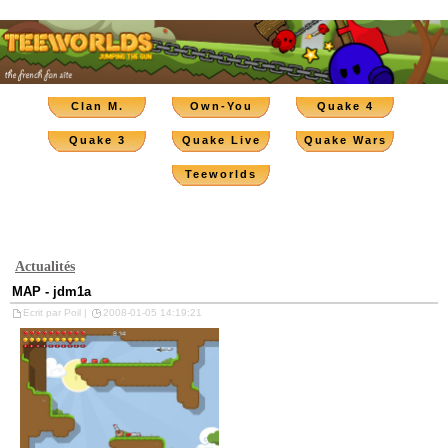
Clan M.
Own-You
Quake 4
Quake 3
Quake Live
Quake Wars
Teeworlds
Actualités
MAP - jdm1a
Ecrit par Poil |
2008-01-05 14:19:21