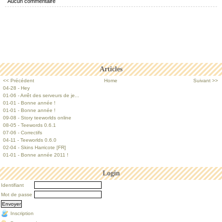
Aucun commentaire
Articles
<< Précédent
Home
Suivant >>
04-28 - Hey
01-06 - Arrêt des serveurs de je...
01-01 - Bonne année !
01-01 - Bonne année !
09-08 - Story teeworlds online
08-05 - Teewords 0.6.1
07-06 - Correctifs
04-11 - Teeworlds 0.6.0
02-04 - Skins Harricote [FR]
01-01 - Bonne année 2011 !
Login
Identifiant
Mot de passe
Inscription