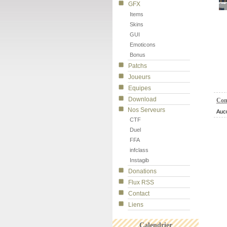
GFX
Items
Skins
GUI
Emoticons
Bonus
Patchs
Joueurs
Equipes
Download
Com
Nos Serveurs
Auc
CTF
Duel
FFA
infclass
Instagib
Donations
Flux RSS
Contact
Liens
Calendrier