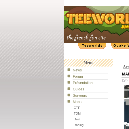
Teeworlds
Quake 
Menu
Act
News
MAP
Forum
Ecr
Présentation
Guides
Serveurs
Maps
CTF
TDM
Duel
Racing