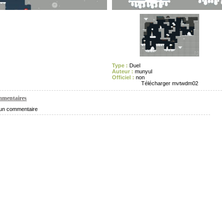
Type :
Duel
Auteur :
munyul
Officiel :
non
Télécharger mvtwdm02
mentaires
un commentaire