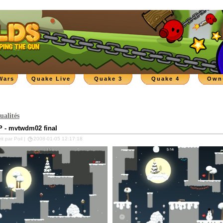
Wars
Quake Live
Quake 3
Quake 4
Own
ualités
 - mvtwdm02 final
it par Poil |
2008-01-05 12:17:18