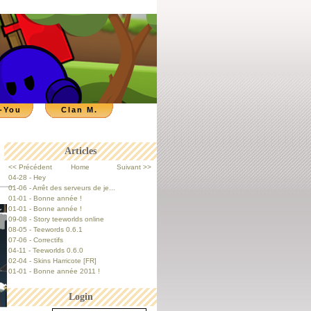
-You
Clan M.
Articles
<< Précédent
Home
Suivant >>
04-28 - Hey
01-06 - Arrêt des serveurs de je...
01-01 - Bonne année !
01-01 - Bonne année !
09-08 - Story teeworlds online
08-05 - Teewords 0.6.1
07-06 - Correctifs
04-11 - Teeworlds 0.6.0
02-04 - Skins Harricote [FR]
01-01 - Bonne année 2011 !
Login