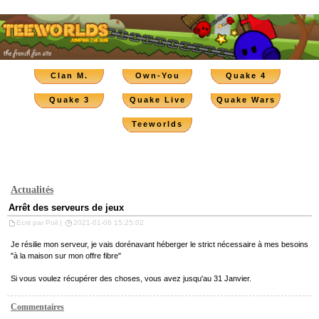
Clan M.
Own-You
Quake 4
Quake 3
Quake Live
Quake Wars
Teeworlds
Actualités
Arrêt des serveurs de jeux
Ecrit par Poil |
2021-01-06 15:25:02
Je résilie mon serveur, je vais dorénavant héberger le strict nécessaire à mes besoins
"à la maison sur mon offre fibre"
Si vous voulez récupérer des choses, vous avez jusqu'au 31 Janvier.
Commentaires