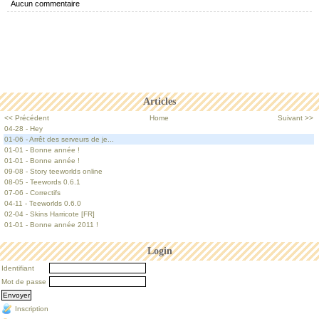
Aucun commentaire
Articles
<< Précédent
Home
Suivant >>
04-28 - Hey
01-06 - Arrêt des serveurs de je...
01-01 - Bonne année !
01-01 - Bonne année !
09-08 - Story teeworlds online
08-05 - Teewords 0.6.1
07-06 - Correctifs
04-11 - Teeworlds 0.6.0
02-04 - Skins Harricote [FR]
01-01 - Bonne année 2011 !
Login
Identifiant
Mot de passe
Inscription