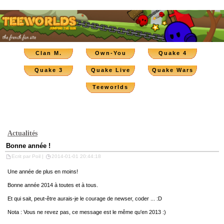
Clan M.
Own-You
Quake 4
Quake 3
Quake Live
Quake Wars
Teeworlds
Actualités
Bonne année !
Ecrit par Poil |
2014-01-01 20:44:18
Une année de plus en moins!
Bonne année 2014 à toutes et à tous.
Et qui sait, peut-être aurais-je le courage de newser, coder ... :D
Nota : Vous ne revez pas, ce message est le même qu'en 2013 :)