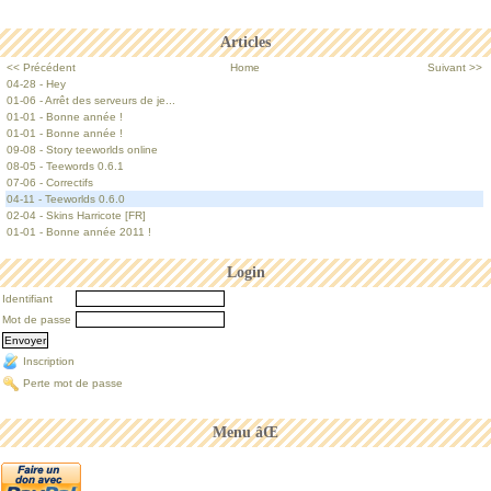
Articles
<< Précédent
Home
Suivant >>
04-28 - Hey
01-06 - Arrêt des serveurs de je...
01-01 - Bonne année !
01-01 - Bonne année !
09-08 - Story teeworlds online
08-05 - Teewords 0.6.1
07-06 - Correctifs
04-11 - Teeworlds 0.6.0
02-04 - Skins Harricote [FR]
01-01 - Bonne année 2011 !
Login
Identifiant
Mot de passe
Inscription
Perte mot de passe
Menu âŒ