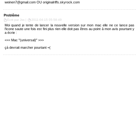
weinen7@gmail.com OU originalriffs.skyrock.com
Problème
Ecrit par Jss |
2011-04-15 05:58:49
Moi quand je tente de lancer la nouvelle version sur mon mac elle ne ce lance pas
l'icone saute une fois est fini plus rien elle doit pas êtres au point à mon avis pourtant y
a écrie :
<<< Mac "(universal)" >>>
çà devrait marcher pourtant =(