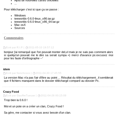
Ajout de nouvelles cartes officielles
...
Pour télécharger c'est ici que ça se passe :
Windows
teeworlds-0.6.0-linux_x86.tar.gz
teeworlds-0.6.0-linux_x86_64.tar.gz
Mac osX
Sources
Commentaires
Ecrit par R.I.P |
2011-05-10 19:57:12
bonjour j'ai remarqué que l'on pouvait monter deLvl mais je ne sais pas comment alors
si quelqu'un pouvait me le dire sa serait sympa =) merci d'avance ps:excusez moi
pour les faute d'orthographe --'
idem
Ecrit par frenchcoco |
2011-04-30 17:45:55
La version Mac n'a pas l'air d'être au point ... Résultat du téléchargement , il semblerait
que 4 fichiers manquent dans le dossier téléchargé comparé au dossier Pc.
Crazy Food
Ecrit par GauffreTueuse |
2011-04-26 00:15:08
Trop bien la 0.6.0 !
Moi et un pote on a créer un clan, Crazy Food !
Sa gére, me contacter si vous avez besoin d'un clan.