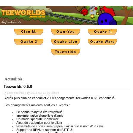
Clan M.
Own-You
Quake 4
Quake 3
Quake Live
Quake Wars
Teeworlds
Actualités
Teeworlds 0.6.0
Ecrit par Poil |
2011-04-11 07:39:46
Après plus d'un an et demi et 2000 changements Teeworlds 0.6.0 est enfin là !
Les changements majeurs sont les suivants :
Le bonus "ninja" a été retravaillé
Implémentation d’une liste d’amis
Un mode spectateur amélioré
Ajout de traduction pour le client
Possibilité de choisir son drapeau, ainsi que le nom d’un clan
Support de l’IPv6 et support de l’UTF-8