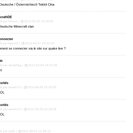
Deutsche / Österreichisch Tekkit Clna
craftDE
rit par hihose |
2012-08-20 14:29:50
Deutsche Minecraft clan
onnecter
rit par AgentX |
2012-04-27 18:42:43
ent se connecter via le site sur quake live ?
H
rit par cleclehbg |
2012-03-04 16:07:56
Y
orlds
rit par raradu75 |
2011-09-28 10:20:05
LOL
orlds
rit par raradu75 |
2011-09-28 10:19:29
LOL
rit par math |
2011-08-01 13:38:13