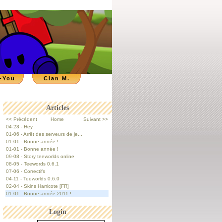
-You
Clan M.
Articles
<< Précédent
Home
Suivant >>
04-28 - Hey
01-06 - Arrêt des serveurs de je...
01-01 - Bonne année !
01-01 - Bonne année !
09-08 - Story teeworlds online
08-05 - Teewords 0.6.1
07-06 - Correctifs
04-11 - Teeworlds 0.6.0
02-04 - Skins Harricote [FR]
01-01 - Bonne année 2011 !
Login