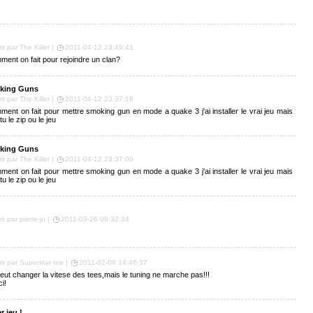
it par The Killer |
2011-04-12 23:49:41
ent on fait pour rejoindre un clan?
king Guns
it par The Killer |
2011-04-12 23:37:18
ent on fait pour mettre smoking gun en mode a quake 3 j'ai installer le vrai jeu mais
 tu le zip ou le jeu
king Guns
it par The Killer |
2011-04-12 23:37:00
ent on fait pour mettre smoking gun en mode a quake 3 j'ai installer le vrai jeu mais
 tu le zip ou le jeu
it par pierre-ju |
2011-03-26 09:32:34
rit par Superstar tee |
2011-02-06 14:46:37
eut changer la vitese des tees,mais le tuning ne marche pas!!!
i!
r jeu !