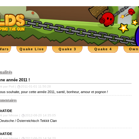
Wars
Quake Live
Quake 3
Quake 4
Own
ualités
ne année 2011 !
it par Poil |
2011-01-01 11:50:28
ous souhaite, pour cette année 2011, santé, bonheur, amour et pognon !
mentaires
itAT/DE
rit par hihose |
2012-08-20 14:35:05
Deutsche / Österreichisch Tekkit Clan
itAT/DE
rit par hihose |
2012-08-20 14:34:20