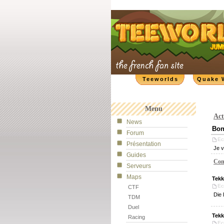
Teeworlds
Quake 
Menu
Act
News
Bon
Forum
Ecr
Présentation
Je v
Guides
Com
Serveurs
Maps
Tekk
Ec
CTF
Die 
TDM
Duel
Tekk
Racing
Ec