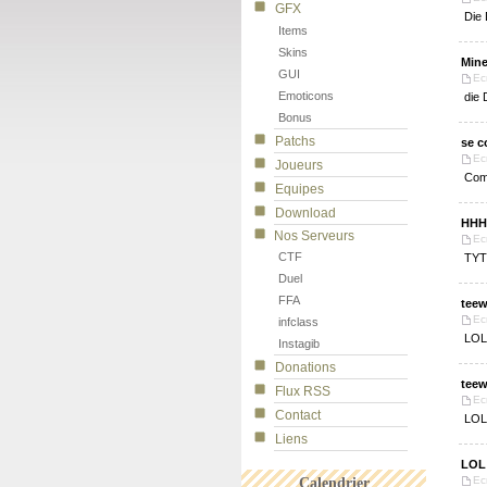
GFX
Die 
Items
Skins
Mine
GUI
Ec
Emoticons
die 
Bonus
Patchs
se c
Ec
Joueurs
Comm
Equipes
Download
HHH
Nos Serveurs
Ec
CTF
TYT
Duel
FFA
teew
Ec
infclass
LO
Instagib
Donations
teew
Flux RSS
Ec
Contact
LO
Liens
LOL
Ec
Calendrier