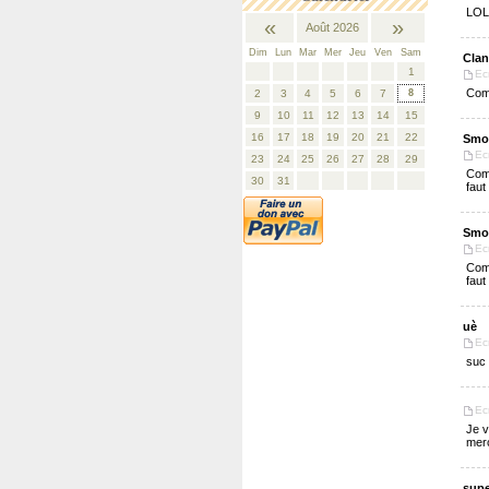
LOL
«
»
Août 2026
Dim
Lun
Mar
Mer
Jeu
Ven
Sam
Clan
1
Ecr
Comm
2
3
4
5
6
7
8
9
10
11
12
13
14
15
16
17
18
19
20
21
22
Smo
Ecr
23
24
25
26
27
28
29
Comm
30
31
faut
Smo
Ecr
Comm
faut
uè
Ecr
suc
Ec
Je v
merc
supe