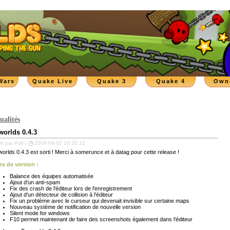
Wars
Quake Live
Quake 3
Quake 4
Own
ualités
worlds 0.4.3
it par Poil |
2008-09-02 18:35:12
orlds 0.4.3 est sorti ! Merci à somerunce et à datag pour cette release !
es de version :
Balance des équipes automatisée
Ajout d'un anti-spam
Fix des crash de l'éditeur lors de l'enregistrement
Ajout d'un détecteur de collision à l'éditeur
Fix un problème avec le curseur qui devenait invisible sur certaine maps
Nouveau système de notification de nouvelle version
Silent mode for windows
F10 permet maintenant de faire des screenshots également dans l'éditeur