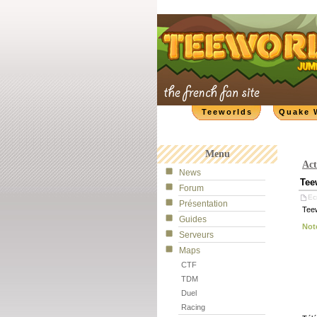
Teeworlds
Quake 
Menu
Act
News
Tee
Forum
Ecr
Présentation
Teew
Guides
Not
Serveurs
Maps
CTF
TDM
Duel
Racing