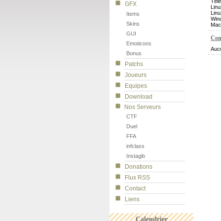
Télé
GFX
Linu
Linu
Items
Win
Skins
Mac
GUI
Com
Emoticons
Auc
Bonus
Patchs
Joueurs
Equipes
Download
Nos Serveurs
CTF
Duel
FFA
infclass
Instagib
Donations
Flux RSS
Contact
Liens
Calendrier