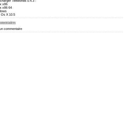
charger Teeworlds 0.4.3 :
x x86
x x86 64
dows
 Os X 10.5
mentaires
un commentaire