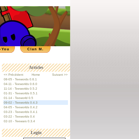
-You
Clan M.
Articles
<< Précédent
Home
Suivant >>
08-05 - Teewords 0.6.1
04-11 - Teeworlds 0.6.0
11-14 - Teeworlds 0.5.2
01-31 - Teeworlds 0.5.1
01-14 - Teeworld 0.5
09-02 - Teeworlds 0.4.3
04-05 - Teeworlds 0.4.2
03-23 - Teeworlds 0.4.1
03-22 - Teeworlds 0.4
02-10 - Teewars 0.3.4
Login