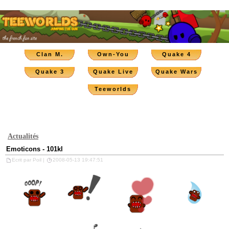
Clan M.
Own-You
Quake 4
Quake 3
Quake Live
Quake Wars
Teeworlds
Actualités
Emoticons - 101kl
Ecrit par Poil |
2008-05-13 19:47:51