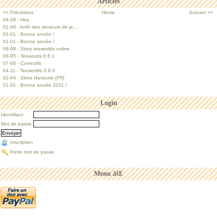
Articles
<< Précédent
Home
Suivant >>
04-28 - Hey
01-06 - Arrêt des serveurs de je...
01-01 - Bonne année !
01-01 - Bonne année !
09-08 - Story teeworlds online
08-05 - Teewords 0.6.1
07-06 - Correctifs
04-11 - Teeworlds 0.6.0
02-04 - Skins Harricote [FR]
01-01 - Bonne année 2011 !
Login
Identifiant
Mot de passe
Inscription
Perte mot de passe
Menu âŒ