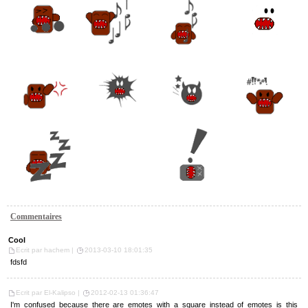
Commentaires
Cool
Ecrit par hachem |
2013-03-10 18:01:35
fdsfd
Ecrit par El-Kalipso |
2012-02-13 01:36:47
I'm confused because there are emotes with a square instead of emotes is this