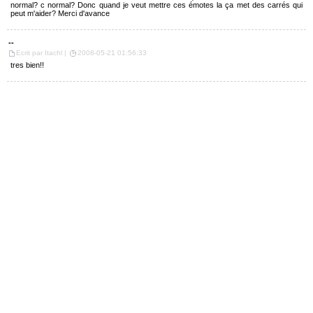
normal? c normal? Donc quand je veut mettre ces émotes la ça met des carrés qui
peut m'aider? Merci d'avance
--
Ecrit par Itachl |
2008-05-21 01:56:33
tres bien!!