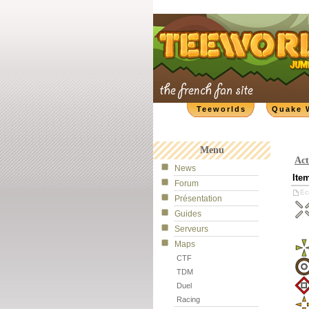
Teeworlds
Quake 
Menu
Act
News
Ite
Forum
Ecr
Présentation
Guides
Serveurs
Maps
CTF
TDM
Duel
Racing