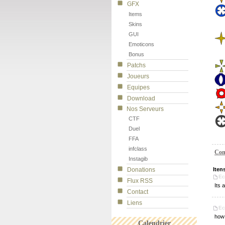
GFX
Items
Skins
GUI
Emoticons
Bonus
Patchs
Joueurs
Equipes
Download
Nos Serveurs
CTF
Duel
FFA
infclass
Com
Instagib
Donations
Iten
Ec
Flux RSS
Its 
Contact
Liens
Ec
how 
Calendrier