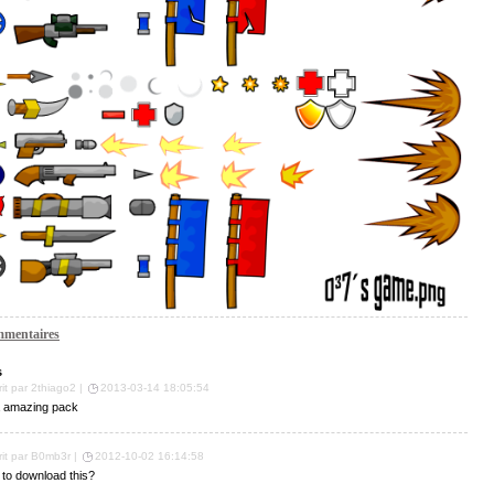
mentaires
s
rit par 2thiago2 |
2013-03-14 18:05:54
a amazing pack
rit par B0mb3r |
2012-10-02 16:14:58
to download this?