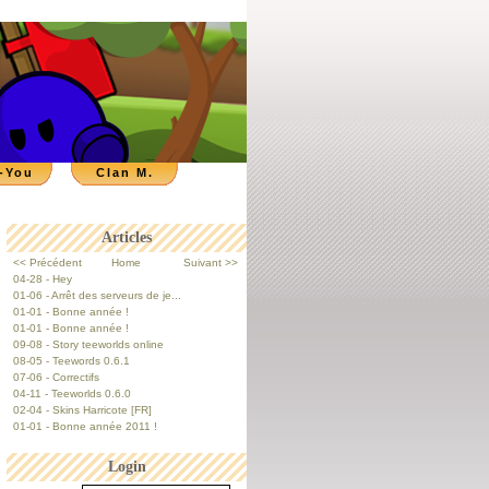
-You
Clan M.
Articles
<< Précédent
Home
Suivant >>
04-28 - Hey
01-06 - Arrêt des serveurs de je...
01-01 - Bonne année !
01-01 - Bonne année !
09-08 - Story teeworlds online
08-05 - Teewords 0.6.1
07-06 - Correctifs
04-11 - Teeworlds 0.6.0
02-04 - Skins Harricote [FR]
01-01 - Bonne année 2011 !
Login