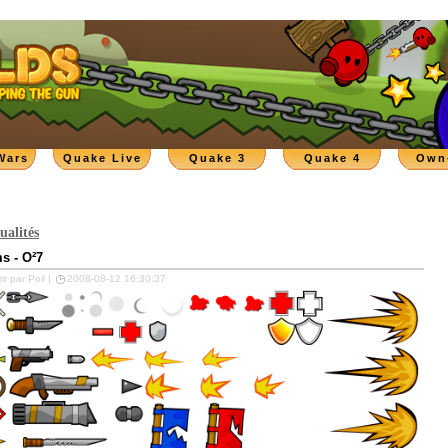
Wars
Quake Live
Quake 3
Quake 4
Own
ualités
ms - O²7
it par Poil |
2008-08-12 16:30:37