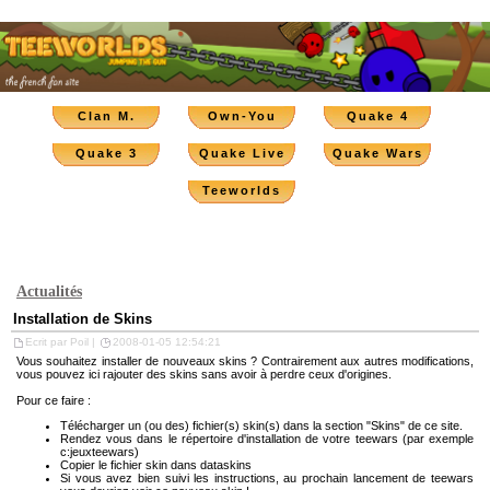
Clan M.
Own-You
Quake 4
Quake 3
Quake Live
Quake Wars
Teeworlds
Actualités
Installation de Skins
Ecrit par Poil |
2008-01-05 12:54:21
Vous souhaitez installer de nouveaux skins ? Contrairement aux autres modifications,
vous pouvez ici rajouter des skins sans avoir à perdre ceux d'origines.
Pour ce faire :
Télécharger un (ou des) fichier(s) skin(s) dans la section "Skins" de ce site.
Rendez vous dans le répertoire d'installation de votre teewars (par exemple
c:jeuxteewars)
Copier le fichier skin dans dataskins
Si vous avez bien suivi les instructions, au prochain lancement de teewars