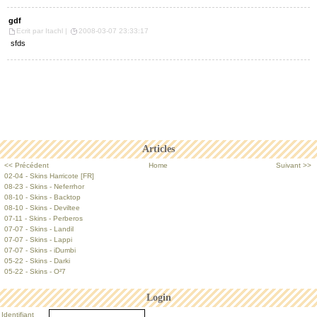
gdf
Ecrit par Itachl |
2008-03-07 23:33:17
sfds
Articles
<< Précédent
Home
Suivant >>
02-04 - Skins Harricote [FR]
08-23 - Skins - Neferrhor
08-10 - Skins - Backtop
08-10 - Skins - Deviltee
07-11 - Skins - Perberos
07-07 - Skins - Landil
07-07 - Skins - Lappi
07-07 - Skins - iDumbi
05-22 - Skins - Darki
05-22 - Skins - O²7
Login
Identifiant