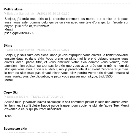
Mettre skins
Ecrit par Sanguinair |
2011-07-20 18:02:39
Bonjour, j'ai crée mes skin et je cherche comment les mettre sur le site, et je peux
aussi vous aidé, comme celui qui ve un skin avec une tête d'orange, tu m'ajoute sur
skype, je le crée et j'te l'envoie!
Merci
ps: skype=titidu3535
Skins
Ecrit par Sanguinair |
2011-07-20 18:02:21
Bonjour, je sais faire des skins, donc je vais expliquer: vous ouvrez le fichier teeworld,
ensuite data, et dans skin. Vous prené un skin, moi je prend default, ensuite vous
ouvrez avec: photo filtre, et vous amelioré votre skin comme vous voulez, mais
attention! n'enregister surtout pas le skin que vous avez crée sur le même nom du
skin que vous avez choisis au debut, moi je prend default et avent d'enregister je mais
le nom de skin mais pas default sinon vous allez perdre votre skin default ensuite si
vous voulez plus d'expliquation, je peux vous passer mon skype: titidu3535
Merci
Copy Skin
Ecrit par NOSH |
2011-06-27 00:24:05
Salut à tous, je voulais savoir si quelqu'un sait comment piquer le skin des autres avec
le Hammer, il suffit d'etre frappé ou de frapper pour copier le skin de l'autre Tee. Merci
d'avance à ceux qui pourront m'éclairer.
Tcha
Soumettre skin
Ecrit par Pistol-Killer |
2011-01-05 17:58:57