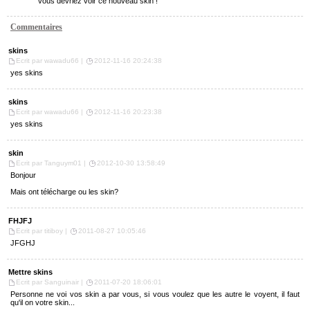
vous devriez voir ce nouveau skin !
Commentaires
skins
Ecrit par wawadu66 |
2012-11-16 20:24:38
yes skins
skins
Ecrit par wawadu66 |
2012-11-16 20:23:38
yes skins
skin
Ecrit par Tanguym01 |
2012-10-30 13:58:49
Bonjour
Mais ont télécharge ou les skin?
FHJFJ
Ecrit par titiboy |
2011-08-27 10:05:46
JFGHJ
Mettre skins
Ecrit par Sanguinair |
2011-07-20 18:06:01
Personne ne voi vos skin a par vous, si vous voulez que les autre le voyent, il faut
qu'il on votre skin...