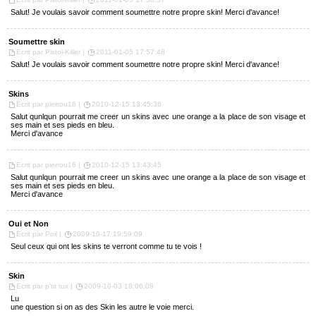
Salut! Je voulais savoir comment soumettre notre propre skin! Merci d'avance!
Soumettre skin
Ecrit par Pistol-Killer |
2011-01-05 17:57:48
Salut! Je voulais savoir comment soumettre notre propre skin! Merci d'avance!
Skins
Ecrit par pierrou16 |
2010-12-15 13:45:36
Salut qunlqun pourrait me creer un skins avec une orange a la place de son visage et
ses main et ses pieds en bleu.
Merci d'avance
Ecrit par pierrou16 |
2010-12-15 13:43:45
Salut qunlqun pourrait me creer un skins avec une orange a la place de son visage et
ses main et ses pieds en bleu.
Merci d'avance
Oui et Non
Ecrit par Poil |
2009-10-17 19:59:09
Seul ceux qui ont les skins te verront comme tu te vois !
Skin
Ecrit par p'tit tux |
2009-10-03 18:06:08
Lu
une question si on as des Skin les autre le voie merci.