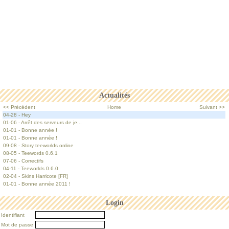
Actualités
<< Précédent
Home
Suivant >>
04-28 - Hey
01-06 - Arrêt des serveurs de je...
01-01 - Bonne année !
01-01 - Bonne année !
09-08 - Story teeworlds online
08-05 - Teewords 0.6.1
07-06 - Correctifs
04-11 - Teeworlds 0.6.0
02-04 - Skins Harricote [FR]
01-01 - Bonne année 2011 !
Login
Identifiant
Mot de passe