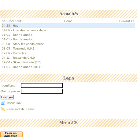
Actualités
<< Précédent
Home
Suivant >>
04-28 - Hey
01-06 - Arrêt des serveurs de je...
01-01 - Bonne année !
01-01 - Bonne année !
09-08 - Story teeworlds online
08-05 - Teewords 0.6.1
07-06 - Correctifs
04-11 - Teeworlds 0.6.0
02-04 - Skins Harricote [FR]
01-01 - Bonne année 2011 !
Login
Identifiant
Mot de passe
Inscription
Perte mot de passe
Menu âŒ