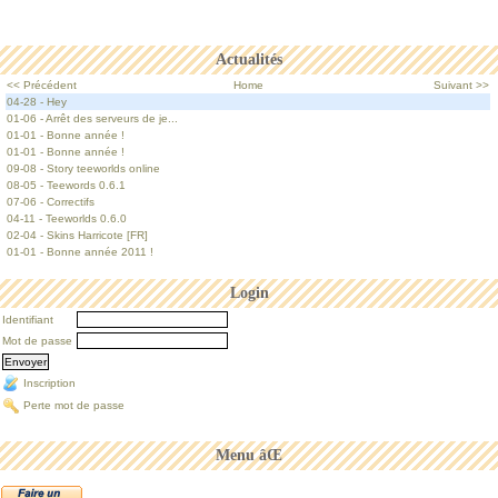
Actualités
<< Précédent
Home
Suivant >>
04-28 - Hey
01-06 - Arrêt des serveurs de je...
01-01 - Bonne année !
01-01 - Bonne année !
09-08 - Story teeworlds online
08-05 - Teewords 0.6.1
07-06 - Correctifs
04-11 - Teeworlds 0.6.0
02-04 - Skins Harricote [FR]
01-01 - Bonne année 2011 !
Login
Identifiant
Mot de passe
Inscription
Perte mot de passe
Menu âŒ