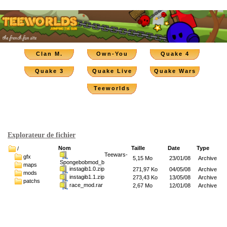
Clan M.
Own-You
Quake 4
Quake 3
Quake Live
Quake Wars
Teeworlds
Explorateur de fichier
Nom
Taille
Date
Type
/
Teewars-
gfx
5,15 Mo
23/01/08
Archive
Spongebobmod_b
maps
instagib1.0.zip
271,97 Ko
04/05/08
Archive
mods
instagib1.1.zip
273,43 Ko
13/05/08
Archive
patchs
race_mod.rar
2,67 Mo
12/01/08
Archive