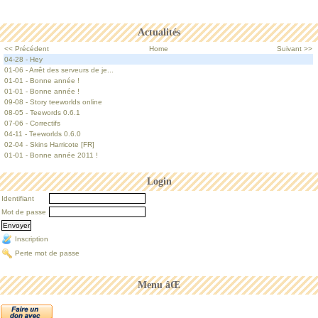
Actualités
<< Précédent
Home
Suivant >>
04-28 - Hey
01-06 - Arrêt des serveurs de je...
01-01 - Bonne année !
01-01 - Bonne année !
09-08 - Story teeworlds online
08-05 - Teewords 0.6.1
07-06 - Correctifs
04-11 - Teeworlds 0.6.0
02-04 - Skins Harricote [FR]
01-01 - Bonne année 2011 !
Login
Identifiant
Mot de passe
Inscription
Perte mot de passe
Menu âŒ