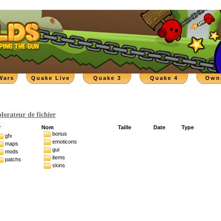
Wars
Quake Live
Quake 3
Quake 4
Own
lorateur de fichier
Nom
Taille
Date
Type
/
bonus
gfx
emoticons
maps
gui
mods
items
patchs
skins