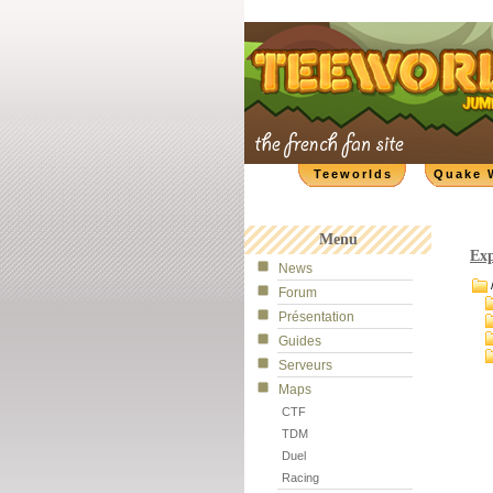
Teeworlds
Quake 
Menu
Exp
News
Forum
Présentation
Guides
Serveurs
Maps
CTF
TDM
Duel
Racing