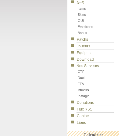
GFX
Items
Skins
GUI
Emoticons
Bonus
Patchs
Joueurs
Equipes
Download
Nos Serveurs
CTF
Duel
FFA
infclass
Instagib
Donations
Flux RSS
Contact
Liens
Calendrier