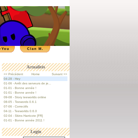
-You
Clan M.
Actualités
<< Précédent
Home
Suivant >>
04-28 - Hey
01-06 - Arrêt des serveurs de je...
01-01 - Bonne année !
01-01 - Bonne année !
09-08 - Story teeworlds online
08-05 - Teewords 0.6.1
07-06 - Correctifs
04-11 - Teeworlds 0.6.0
02-04 - Skins Harricote [FR]
01-01 - Bonne année 2011 !
Login