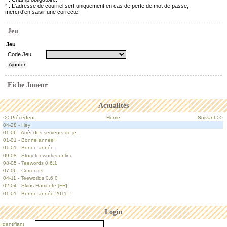
² : L'adresse de courriel sert uniquement en cas de perte de mot de passe;
merci d'en saisir une correcte.
Jeu
Jeu
Code Jeu
Fiche Joueur
Actualités
<< Précédent
Home
Suivant >>
04-28 - Hey
01-06 - Arrêt des serveurs de je...
01-01 - Bonne année !
01-01 - Bonne année !
09-08 - Story teeworlds online
08-05 - Teewords 0.6.1
07-06 - Correctifs
04-11 - Teeworlds 0.6.0
02-04 - Skins Harricote [FR]
01-01 - Bonne année 2011 !
Login
Identifiant