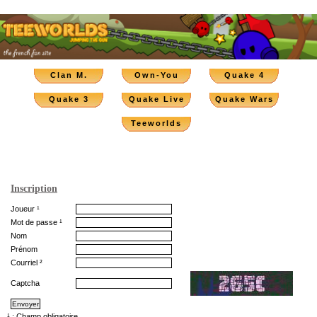
Clan M.
Own-You
Quake 4
Quake 3
Quake Live
Quake Wars
Teeworlds
Inscription
Joueur ¹
Mot de passe ¹
Nom
Prénom
Courriel ²
Captcha
¹ : Champ obligatoire.