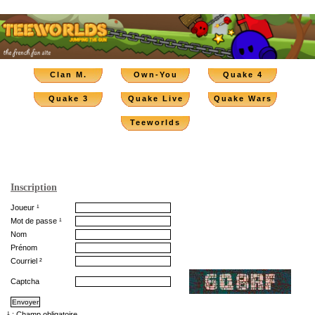
Clan M.
Own-You
Quake 4
Quake 3
Quake Live
Quake Wars
Teeworlds
Inscription
Joueur ¹
Mot de passe ¹
Nom
Prénom
Courriel ²
Captcha
¹ : Champ obligatoire.