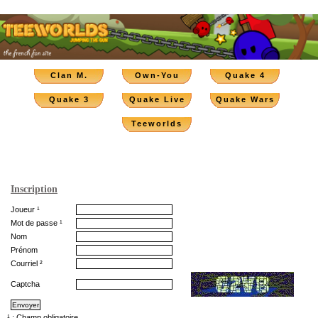
Clan M.
Own-You
Quake 4
Quake 3
Quake Live
Quake Wars
Teeworlds
Inscription
Joueur ¹
Mot de passe ¹
Nom
Prénom
Courriel ²
Captcha
¹ : Champ obligatoire.