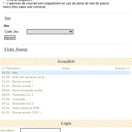
² : L'adresse de courriel sert uniquement en cas de perte de mot de passe;
merci d'en saisir une correcte.
Jeu
Jeu
Code Jeu
Fiche Joueur
Actualités
<< Précédent
Home
Suivant >>
04-28 - Hey
01-06 - Arrêt des serveurs de je...
01-01 - Bonne année !
01-01 - Bonne année !
09-08 - Story teeworlds online
08-05 - Teewords 0.6.1
07-06 - Correctifs
04-11 - Teeworlds 0.6.0
02-04 - Skins Harricote [FR]
01-01 - Bonne année 2011 !
Login
Identifiant