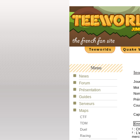
Teeworlds
Quake 
Menu
Ins
News
Joue
Forum
Mot 
Présentation
No
Guides
Pré
Serveurs
Cour
Maps
Cap
CTF
TDM
¹ : C
Duel
² : L
Racing
merci