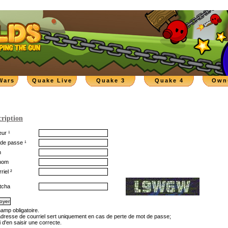
Wars
Quake Live
Quake 3
Quake 4
Own
cription
ur ¹
de passe ¹
m
nom
riel ²
tcha
hamp obligatoire.
'adresse de courriel sert uniquement en cas de perte de mot de passe;
 d'en saisir une correcte.