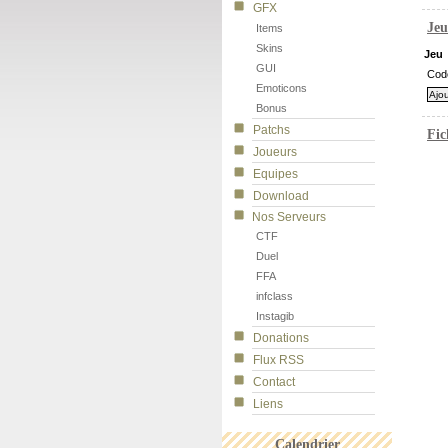
GFX
Jeu
Items
Skins
Jeu
GUI
Cod
Emoticons
Bonus
Patchs
Fic
Joueurs
Equipes
Download
Nos Serveurs
CTF
Duel
FFA
infclass
Instagib
Donations
Flux RSS
Contact
Liens
Calendrier