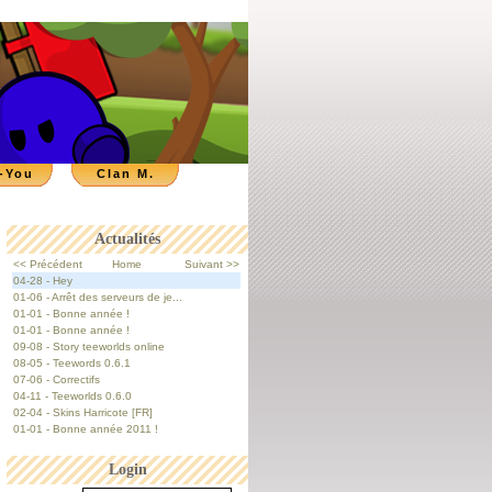
-You
Clan M.
Actualités
<< Précédent
Home
Suivant >>
04-28 - Hey
01-06 - Arrêt des serveurs de je...
01-01 - Bonne année !
01-01 - Bonne année !
09-08 - Story teeworlds online
08-05 - Teewords 0.6.1
07-06 - Correctifs
04-11 - Teeworlds 0.6.0
02-04 - Skins Harricote [FR]
01-01 - Bonne année 2011 !
Login