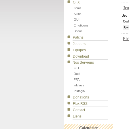
GFX
Jeu
Items
Skins
Jeu
GUI
Cod
Emoticons
Bonus
Patchs
Fic
Joueurs
Equipes
Download
Nos Serveurs
CTF
Duel
FFA
infclass
Instagib
Donations
Flux RSS
Contact
Liens
Calendrier