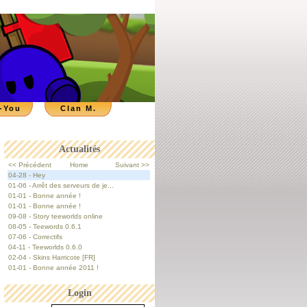
-You
Clan M.
Actualités
<< Précédent
Home
Suivant >>
04-28 - Hey
01-06 - Arrêt des serveurs de je...
01-01 - Bonne année !
01-01 - Bonne année !
09-08 - Story teeworlds online
08-05 - Teewords 0.6.1
07-06 - Correctifs
04-11 - Teeworlds 0.6.0
02-04 - Skins Harricote [FR]
01-01 - Bonne année 2011 !
Login