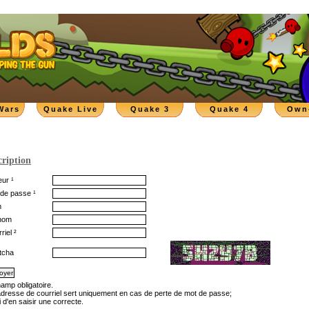
Wars
Quake Live
Quake 3
Quake 4
Own
cription
ur ¹
de passe ¹
m
nom
riel ²
tcha
hamp obligatoire.
'adresse de courriel sert uniquement en cas de perte de mot de passe;
 d'en saisir une correcte.