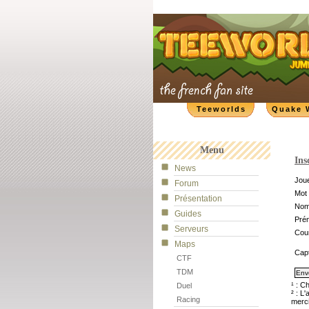
Teeworlds
Quake 
Menu
Ins
News
Joue
Forum
Mot 
Présentation
No
Guides
Pré
Serveurs
Cour
Maps
Cap
CTF
TDM
¹ : C
Duel
² : L
Racing
merci