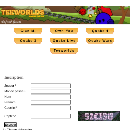
Clan M.
Own-You
Quake 4
Quake 3
Quake Live
Quake Wars
Teeworlds
Inscription
Joueur ¹
Mot de passe ¹
Nom
Prénom
Courriel ²
Captcha
¹ : Champ obligatoire.