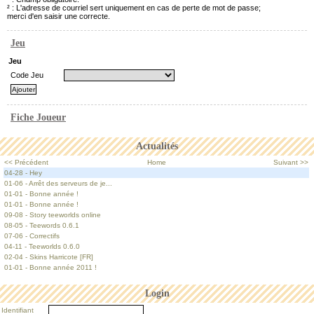
² : L'adresse de courriel sert uniquement en cas de perte de mot de passe;
merci d'en saisir une correcte.
Jeu
Jeu
Code Jeu
Fiche Joueur
Actualités
<< Précédent
Home
Suivant >>
04-28 - Hey
01-06 - Arrêt des serveurs de je...
01-01 - Bonne année !
01-01 - Bonne année !
09-08 - Story teeworlds online
08-05 - Teewords 0.6.1
07-06 - Correctifs
04-11 - Teeworlds 0.6.0
02-04 - Skins Harricote [FR]
01-01 - Bonne année 2011 !
Login
Identifiant