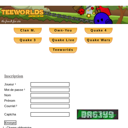
Clan M.
Own-You
Quake 4
Quake 3
Quake Live
Quake Wars
Teeworlds
Inscription
Joueur ¹
Mot de passe ¹
Nom
Prénom
Courriel ²
Captcha
¹ : Champ obligatoire.