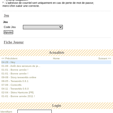
² : L'adresse de courriel sert uniquement en cas de perte de mot de passe;
merci d'en saisir une correcte.
Jeu
Jeu
Code Jeu
Fiche Joueur
Actualités
<< Précédent
Home
Suivant >>
04-28 - Hey
01-06 - Arrêt des serveurs de je...
01-01 - Bonne année !
01-01 - Bonne année !
09-08 - Story teeworlds online
08-05 - Teewords 0.6.1
07-06 - Correctifs
04-11 - Teeworlds 0.6.0
02-04 - Skins Harricote [FR]
01-01 - Bonne année 2011 !
Login
Identifiant