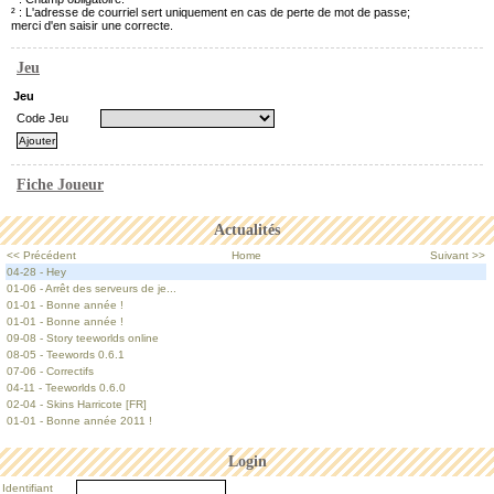
² : L'adresse de courriel sert uniquement en cas de perte de mot de passe;
merci d'en saisir une correcte.
Jeu
Jeu
Code Jeu
Fiche Joueur
Actualités
<< Précédent
Home
Suivant >>
04-28 - Hey
01-06 - Arrêt des serveurs de je...
01-01 - Bonne année !
01-01 - Bonne année !
09-08 - Story teeworlds online
08-05 - Teewords 0.6.1
07-06 - Correctifs
04-11 - Teeworlds 0.6.0
02-04 - Skins Harricote [FR]
01-01 - Bonne année 2011 !
Login
Identifiant