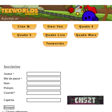
Clan M.
Own-You
Quake 4
Quake 3
Quake Live
Quake Wars
Teeworlds
Inscription
Joueur ¹
Mot de passe ¹
Nom
Prénom
Courriel ²
Captcha
¹ : Champ obligatoire.