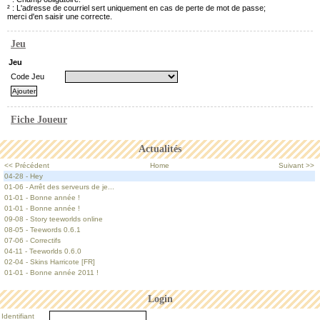
² : L'adresse de courriel sert uniquement en cas de perte de mot de passe;
merci d'en saisir une correcte.
Jeu
Jeu
Code Jeu
Fiche Joueur
Actualités
<< Précédent
Home
Suivant >>
04-28 - Hey
01-06 - Arrêt des serveurs de je...
01-01 - Bonne année !
01-01 - Bonne année !
09-08 - Story teeworlds online
08-05 - Teewords 0.6.1
07-06 - Correctifs
04-11 - Teeworlds 0.6.0
02-04 - Skins Harricote [FR]
01-01 - Bonne année 2011 !
Login
Identifiant