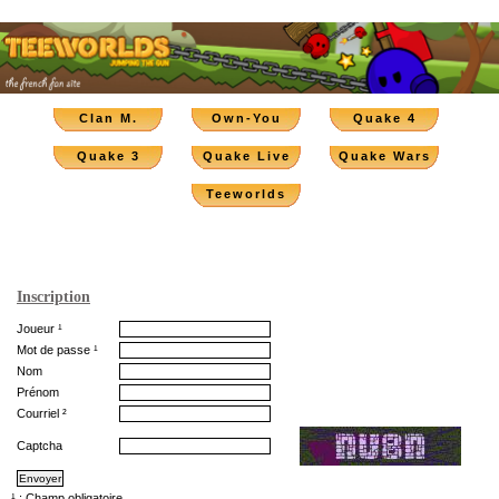
Clan M.
Own-You
Quake 4
Quake 3
Quake Live
Quake Wars
Teeworlds
Inscription
Joueur ¹
Mot de passe ¹
Nom
Prénom
Courriel ²
Captcha
¹ : Champ obligatoire.