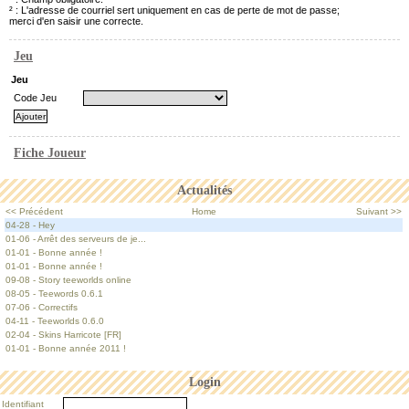
² : L'adresse de courriel sert uniquement en cas de perte de mot de passe;
merci d'en saisir une correcte.
Jeu
Jeu
Code Jeu
Fiche Joueur
Actualités
<< Précédent
Home
Suivant >>
04-28 - Hey
01-06 - Arrêt des serveurs de je...
01-01 - Bonne année !
01-01 - Bonne année !
09-08 - Story teeworlds online
08-05 - Teewords 0.6.1
07-06 - Correctifs
04-11 - Teeworlds 0.6.0
02-04 - Skins Harricote [FR]
01-01 - Bonne année 2011 !
Login
Identifiant