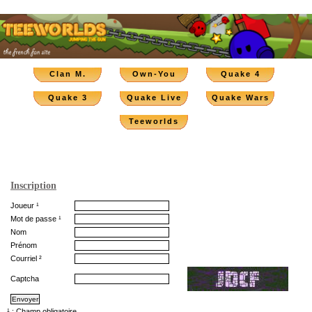
Clan M.
Own-You
Quake 4
Quake 3
Quake Live
Quake Wars
Teeworlds
Inscription
Joueur ¹
Mot de passe ¹
Nom
Prénom
Courriel ²
Captcha
¹ : Champ obligatoire.