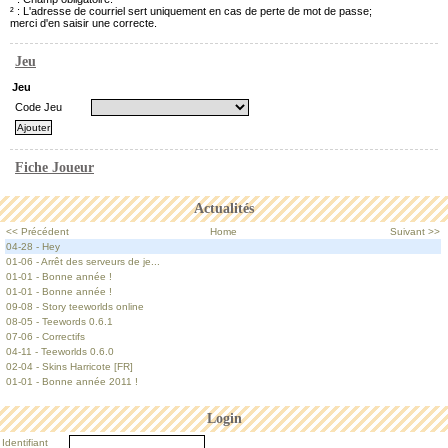
² : L'adresse de courriel sert uniquement en cas de perte de mot de passe;
merci d'en saisir une correcte.
Jeu
Jeu
Code Jeu
Fiche Joueur
Actualités
<< Précédent
Home
Suivant >>
04-28 - Hey
01-06 - Arrêt des serveurs de je...
01-01 - Bonne année !
01-01 - Bonne année !
09-08 - Story teeworlds online
08-05 - Teewords 0.6.1
07-06 - Correctifs
04-11 - Teeworlds 0.6.0
02-04 - Skins Harricote [FR]
01-01 - Bonne année 2011 !
Login
Identifiant