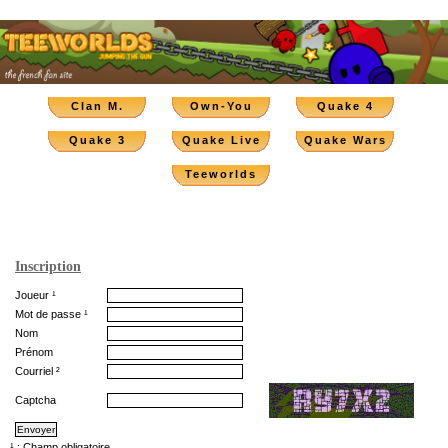
Clan M.
Own-You
Quake 4
Quake 3
Quake Live
Quake Wars
Teeworlds
Inscription
Joueur ¹
Mot de passe ¹
Nom
Prénom
Courriel ²
Captcha
¹ : Champ obligatoire.