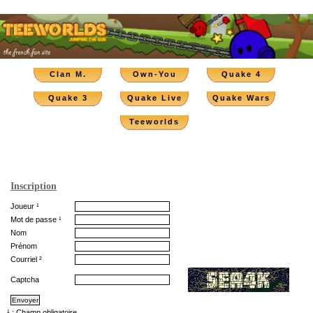
Clan M.
Own-You
Quake 4
Quake 3
Quake Live
Quake Wars
Teeworlds
Inscription
Joueur ¹
Mot de passe ¹
Nom
Prénom
Courriel ²
Captcha
¹ : Champ obligatoire.