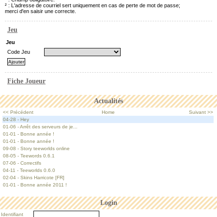
² : L'adresse de courriel sert uniquement en cas de perte de mot de passe;
merci d'en saisir une correcte.
Jeu
Jeu
Code Jeu
Fiche Joueur
Actualités
<< Précédent
Home
Suivant >>
04-28 - Hey
01-06 - Arrêt des serveurs de je...
01-01 - Bonne année !
01-01 - Bonne année !
09-08 - Story teeworlds online
08-05 - Teewords 0.6.1
07-06 - Correctifs
04-11 - Teeworlds 0.6.0
02-04 - Skins Harricote [FR]
01-01 - Bonne année 2011 !
Login
Identifiant