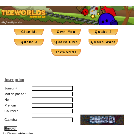
Clan M.
Own-You
Quake 4
Quake 3
Quake Live
Quake Wars
Teeworlds
Inscription
Joueur ¹
Mot de passe ¹
Nom
Prénom
Courriel ²
Captcha
¹ : Champ obligatoire.