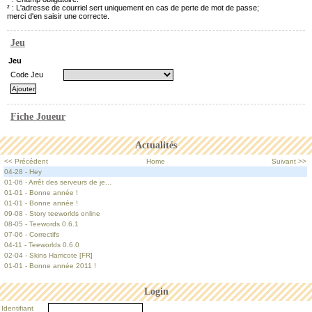
² : L'adresse de courriel sert uniquement en cas de perte de mot de passe;
merci d'en saisir une correcte.
Jeu
Jeu
Code Jeu
Fiche Joueur
Actualités
<< Précédent
Home
Suivant >>
04-28 - Hey
01-06 - Arrêt des serveurs de je...
01-01 - Bonne année !
01-01 - Bonne année !
09-08 - Story teeworlds online
08-05 - Teewords 0.6.1
07-06 - Correctifs
04-11 - Teeworlds 0.6.0
02-04 - Skins Harricote [FR]
01-01 - Bonne année 2011 !
Login
Identifiant