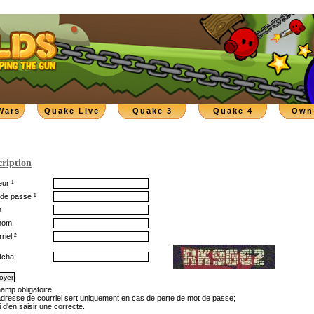
Wars
Quake Live
Quake 3
Quake 4
Own
cription
ur ¹
de passe ¹
m
nom
riel ²
tcha
hamp obligatoire.
'adresse de courriel sert uniquement en cas de perte de mot de passe;
 d'en saisir une correcte.