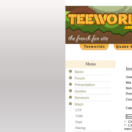
Teeworlds
Quake 
Menu
Ins
News
Joue
Forum
Mot 
Présentation
No
Guides
Pré
Serveurs
Cour
Maps
Cap
CTF
TDM
¹ : C
Duel
² : L
Racing
merci