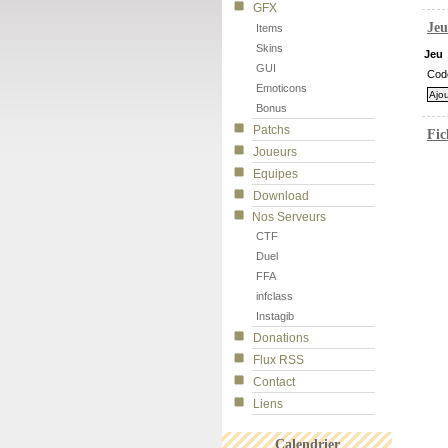
GFX
Jeu
Items
Skins
Jeu
GUI
Cod
Emoticons
Bonus
Patchs
Fic
Joueurs
Equipes
Download
Nos Serveurs
CTF
Duel
FFA
infclass
Instagib
Donations
Flux RSS
Contact
Liens
Calendrier