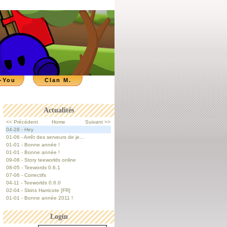
-You
Clan M.
Actualités
<< Précédent
Home
Suivant >>
04-28 - Hey
01-06 - Arrêt des serveurs de je...
01-01 - Bonne année !
01-01 - Bonne année !
09-08 - Story teeworlds online
08-05 - Teewords 0.6.1
07-06 - Correctifs
04-11 - Teeworlds 0.6.0
02-04 - Skins Harricote [FR]
01-01 - Bonne année 2011 !
Login