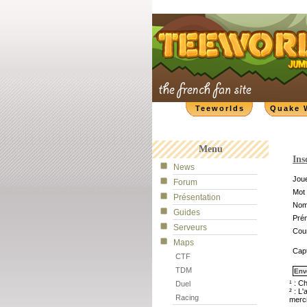
Teeworlds
Quake 
Menu
Ins
News
Joue
Forum
Mot 
Présentation
No
Guides
Pré
Serveurs
Cour
Maps
Cap
CTF
TDM
¹ : C
Duel
² : L
Racing
merci