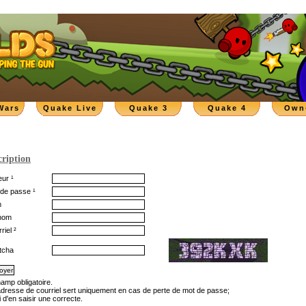
Wars
Quake Live
Quake 3
Quake 4
Own
cription
ur ¹
de passe ¹
m
nom
riel ²
tcha
hamp obligatoire.
'adresse de courriel sert uniquement en cas de perte de mot de passe;
 d'en saisir une correcte.