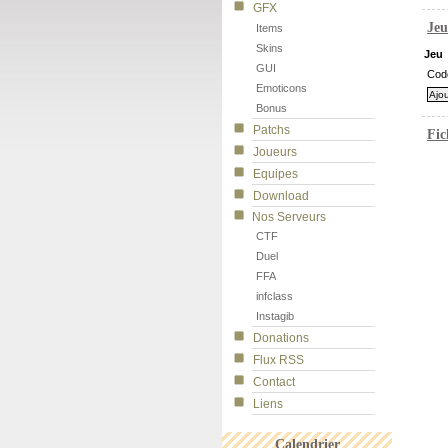
GFX
Jeu
Items
Skins
Jeu
GUI
Cod
Emoticons
Bonus
Patchs
Fic
Joueurs
Equipes
Download
Nos Serveurs
CTF
Duel
FFA
infclass
Instagib
Donations
Flux RSS
Contact
Liens
Calendrier