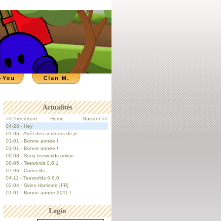
-You
Clan M.
Actualités
<< Précédent
Home
Suivant >>
04-28 - Hey
01-06 - Arrêt des serveurs de je...
01-01 - Bonne année !
01-01 - Bonne année !
09-08 - Story teeworlds online
08-05 - Teewords 0.6.1
07-06 - Correctifs
04-11 - Teeworlds 0.6.0
02-04 - Skins Harricote [FR]
01-01 - Bonne année 2011 !
Login