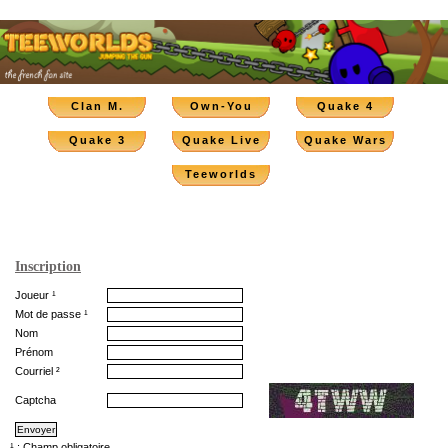
Clan M.
Own-You
Quake 4
Quake 3
Quake Live
Quake Wars
Teeworlds
Inscription
Joueur ¹
Mot de passe ¹
Nom
Prénom
Courriel ²
Captcha
¹ : Champ obligatoire.