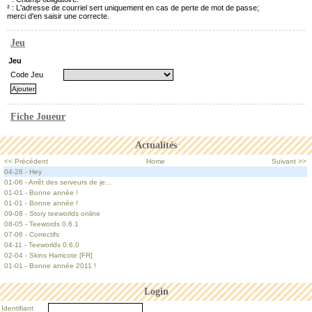
² : L'adresse de courriel sert uniquement en cas de perte de mot de passe;
merci d'en saisir une correcte.
Jeu
Jeu
Code Jeu
Fiche Joueur
Actualités
<< Précédent
Home
Suivant >>
04-28 - Hey
01-06 - Arrêt des serveurs de je...
01-01 - Bonne année !
01-01 - Bonne année !
09-08 - Story teeworlds online
08-05 - Teewords 0.6.1
07-06 - Correctifs
04-11 - Teeworlds 0.6.0
02-04 - Skins Harricote [FR]
01-01 - Bonne année 2011 !
Login
Identifiant