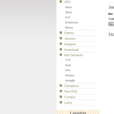
GFX
Jeu
Items
Skins
Jeu
GUI
Cod
Emoticons
Bonus
Patchs
Fic
Joueurs
Equipes
Download
Nos Serveurs
CTF
Duel
FFA
infclass
Instagib
Donations
Flux RSS
Contact
Liens
Calendrier