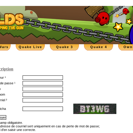
Wars
Quake Live
Quake 3
Quake 4
Own
cription
ur ¹
de passe ¹
m
nom
riel ²
tcha
hamp obligatoire.
'adresse de courriel sert uniquement en cas de perte de mot de passe;
 d'en saisir une correcte.