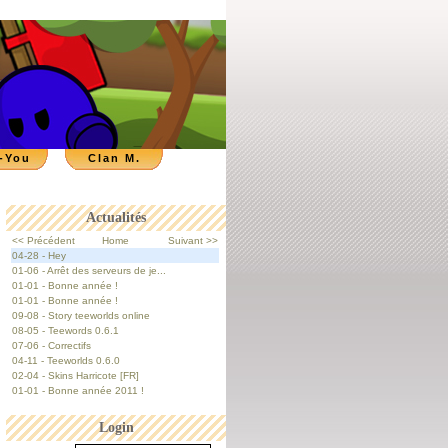
-You
Clan M.
Actualités
<< Précédent
Home
Suivant >>
04-28 - Hey
01-06 - Arrêt des serveurs de je...
01-01 - Bonne année !
01-01 - Bonne année !
09-08 - Story teeworlds online
08-05 - Teewords 0.6.1
07-06 - Correctifs
04-11 - Teeworlds 0.6.0
02-04 - Skins Harricote [FR]
01-01 - Bonne année 2011 !
Login