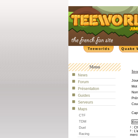
Teeworlds
Quake 
Menu
Ins
News
Joue
Forum
Mot 
Présentation
No
Guides
Pré
Serveurs
Cour
Maps
Cap
CTF
TDM
¹ : C
Duel
² : L
Racing
merci