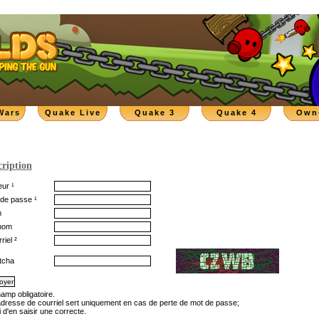
Wars
Quake Live
Quake 3
Quake 4
Own
cription
ur ¹
de passe ¹
m
nom
riel ²
tcha
hamp obligatoire.
'adresse de courriel sert uniquement en cas de perte de mot de passe;
 d'en saisir une correcte.