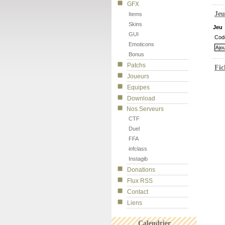
GFX
Jeu
Items
Skins
Jeu
GUI
Cod
Emoticons
Bonus
Patchs
Fic
Joueurs
Equipes
Download
Nos Serveurs
CTF
Duel
FFA
infclass
Instagib
Donations
Flux RSS
Contact
Liens
Calendrier