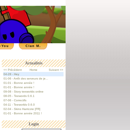
-You
Clan M.
Actualités
<< Précédent
Home
Suivant >>
04-28 - Hey
01-06 - Arrêt des serveurs de je...
01-01 - Bonne année !
01-01 - Bonne année !
09-08 - Story teeworlds online
08-05 - Teewords 0.6.1
07-06 - Correctifs
04-11 - Teeworlds 0.6.0
02-04 - Skins Harricote [FR]
01-01 - Bonne année 2011 !
Login