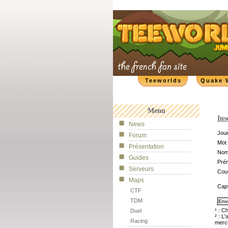
Teeworlds
Quake 
Menu
Ins
News
Joue
Forum
Mot 
Présentation
No
Guides
Pré
Serveurs
Cour
Maps
Cap
CTF
TDM
¹ : C
Duel
² : L
Racing
merci