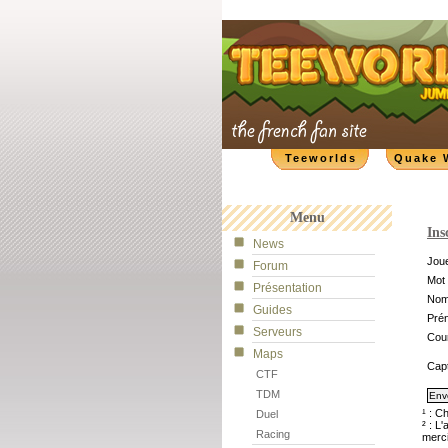
Teeworlds
Quake 
Menu
Ins
News
Joue
Forum
Mot 
Présentation
No
Guides
Pré
Serveurs
Cour
Maps
Cap
CTF
TDM
¹ : C
Duel
² : L
Racing
merci