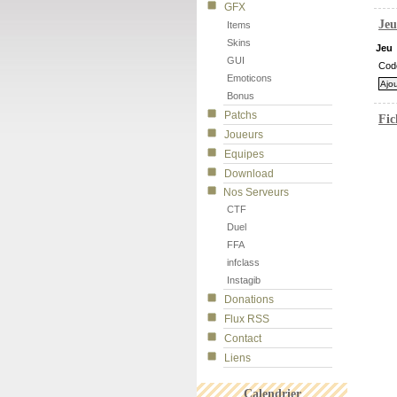
GFX
Jeu
Items
Skins
Jeu
GUI
Cod
Emoticons
Bonus
Patchs
Fic
Joueurs
Equipes
Download
Nos Serveurs
CTF
Duel
FFA
infclass
Instagib
Donations
Flux RSS
Contact
Liens
Calendrier