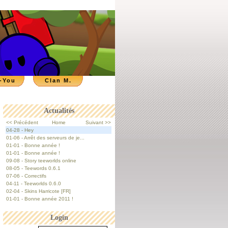
-You
Clan M.
Actualités
<< Précédent
Home
Suivant >>
04-28 - Hey
01-06 - Arrêt des serveurs de je...
01-01 - Bonne année !
01-01 - Bonne année !
09-08 - Story teeworlds online
08-05 - Teewords 0.6.1
07-06 - Correctifs
04-11 - Teeworlds 0.6.0
02-04 - Skins Harricote [FR]
01-01 - Bonne année 2011 !
Login