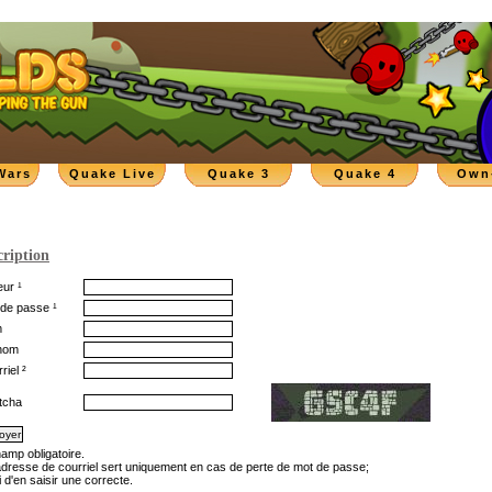
Wars
Quake Live
Quake 3
Quake 4
Own
cription
ur ¹
de passe ¹
m
nom
riel ²
tcha
hamp obligatoire.
'adresse de courriel sert uniquement en cas de perte de mot de passe;
 d'en saisir une correcte.