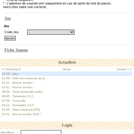
² : L'adresse de courriel sert uniquement en cas de perte de mot de passe;
merci d'en saisir une correcte.
Jeu
Jeu
Code Jeu
Fiche Joueur
Actualités
<< Précédent
Home
Suivant >>
04-28 - Hey
01-06 - Arrêt des serveurs de je...
01-01 - Bonne année !
01-01 - Bonne année !
09-08 - Story teeworlds online
08-05 - Teewords 0.6.1
07-06 - Correctifs
04-11 - Teeworlds 0.6.0
02-04 - Skins Harricote [FR]
01-01 - Bonne année 2011 !
Login
Identifiant