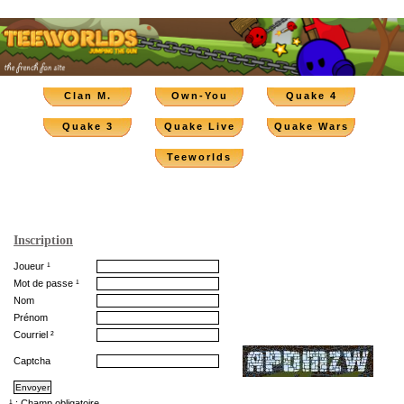
Clan M.
Own-You
Quake 4
Quake 3
Quake Live
Quake Wars
Teeworlds
Inscription
Joueur ¹
Mot de passe ¹
Nom
Prénom
Courriel ²
Captcha
¹ : Champ obligatoire.