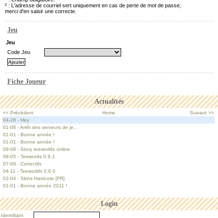
² : L'adresse de courriel sert uniquement en cas de perte de mot de passe;
merci d'en saisir une correcte.
Jeu
Jeu
Code Jeu
Fiche Joueur
Actualités
<< Précédent
Home
Suivant >>
04-28 - Hey
01-06 - Arrêt des serveurs de je...
01-01 - Bonne année !
01-01 - Bonne année !
09-08 - Story teeworlds online
08-05 - Teewords 0.6.1
07-06 - Correctifs
04-11 - Teeworlds 0.6.0
02-04 - Skins Harricote [FR]
01-01 - Bonne année 2011 !
Login
Identifiant