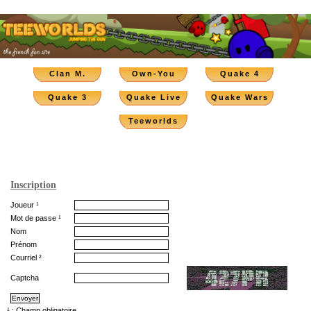
Clan M.
Own-You
Quake 4
Quake 3
Quake Live
Quake Wars
Teeworlds
Inscription
Joueur ¹
Mot de passe ¹
Nom
Prénom
Courriel ²
Captcha
¹ : Champ obligatoire.