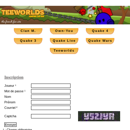
Clan M.
Own-You
Quake 4
Quake 3
Quake Live
Quake Wars
Teeworlds
Inscription
Joueur ¹
Mot de passe ¹
Nom
Prénom
Courriel ²
Captcha
¹ : Champ obligatoire.