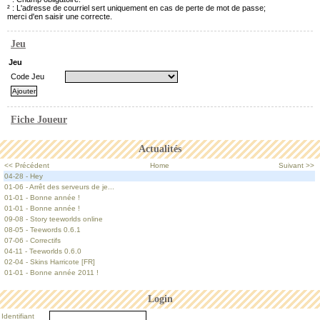
² : L'adresse de courriel sert uniquement en cas de perte de mot de passe;
merci d'en saisir une correcte.
Jeu
Jeu
Code Jeu
Fiche Joueur
Actualités
<< Précédent
Home
Suivant >>
04-28 - Hey
01-06 - Arrêt des serveurs de je...
01-01 - Bonne année !
01-01 - Bonne année !
09-08 - Story teeworlds online
08-05 - Teewords 0.6.1
07-06 - Correctifs
04-11 - Teeworlds 0.6.0
02-04 - Skins Harricote [FR]
01-01 - Bonne année 2011 !
Login
Identifiant