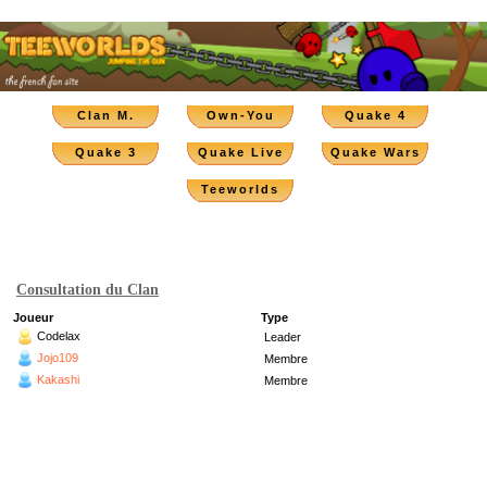
Clan M.
Own-You
Quake 4
Quake 3
Quake Live
Quake Wars
Teeworlds
Consultation du Clan
Joueur
Type
Codelax
Leader
Jojo109
Membre
Kakashi
Membre