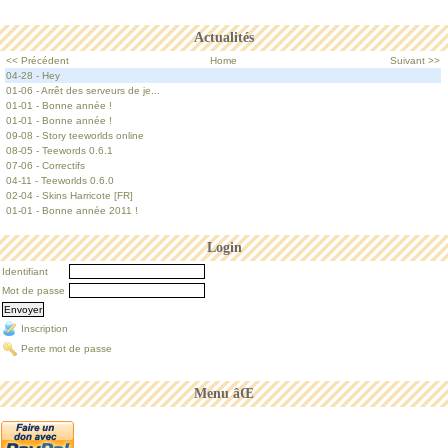
Actualités
<< Précédent
Home
Suivant >>
04-28 - Hey
01-06 - Arrêt des serveurs de je...
01-01 - Bonne année !
01-01 - Bonne année !
09-08 - Story teeworlds online
08-05 - Teewords 0.6.1
07-06 - Correctifs
04-11 - Teeworlds 0.6.0
02-04 - Skins Harricote [FR]
01-01 - Bonne année 2011 !
Login
Identifiant
Mot de passe
Inscription
Perte mot de passe
Menu âŒ