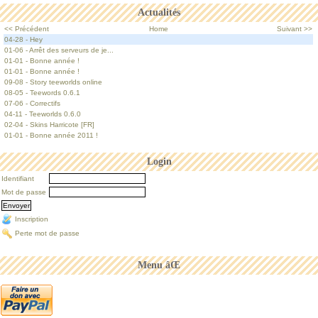
Actualités
<< Précédent
Home
Suivant >>
04-28 - Hey
01-06 - Arrêt des serveurs de je...
01-01 - Bonne année !
01-01 - Bonne année !
09-08 - Story teeworlds online
08-05 - Teewords 0.6.1
07-06 - Correctifs
04-11 - Teeworlds 0.6.0
02-04 - Skins Harricote [FR]
01-01 - Bonne année 2011 !
Login
Identifiant
Mot de passe
Inscription
Perte mot de passe
Menu âŒ