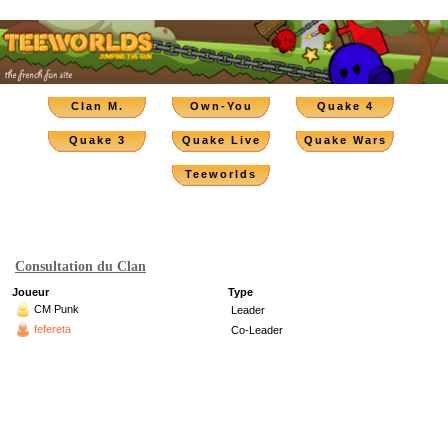
Clan M.
Own-You
Quake 4
Quake 3
Quake Live
Quake Wars
Teeworlds
Consultation du Clan
Joueur
Type
CM Punk
Leader
fefereta
Co-Leader